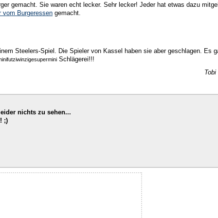
r gemacht. Sie waren echt lecker. Sehr lecker! Jeder hat etwas dazu mitge
er vom Burgeressen
gemacht.
inem Steelers-Spiel. Die Spieler von Kassel haben sie aber geschlagen. Es ga
Schlägerei!!!
minifutziwinzigesupermini
Tobi
leider nichts zu sehen...
 ;)