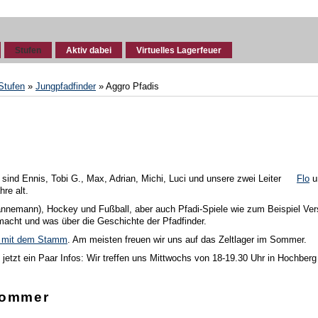
Stufen
Aktiv dabei
Virtuelles Lagerfeuer
Stufen
»
Jungpfadfinder
» Aggro Pfadis
s sind Ennis, Tobi G., Max, Adrian, Michi, Luci und unsere zwei Leiter
Flo
u
re alt.
Bannemann), Hockey und Fußball, aber auch Pfadi-Spiele wie zum Beispiel Ve
acht und was über die Geschichte der Pfadfinder.
n mit dem Stamm
. Am meisten freuen wir uns auf das Zeltlager im Sommer.
s jetzt ein Paar Infos: Wir treffen uns Mittwochs von 18-19.30 Uhr in Hochberg
Sommer