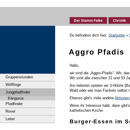
Der Stamm Falke
Chronik
Du befindest dich hier:
Startseite
»
Aggro Pfadis
Hallo,
wir sind die „Aggro-Pfadis“. Wir, da
Gruppenstunden
Wir sind alle zwischen 31 und 33 Jah
Wölflinge
Am liebsten spielen wir 3-Hölzle (
Wald oder wie man Fackeln selbst m
Jungpfadfinder
Ebenso gibt's viele andere
Aktione
Kängurus
Pfadfinder
Wenn ihr Interesse habt, dann gibt'
katholischen Kirche.
Rover
Leiter
Burger-Essen im 